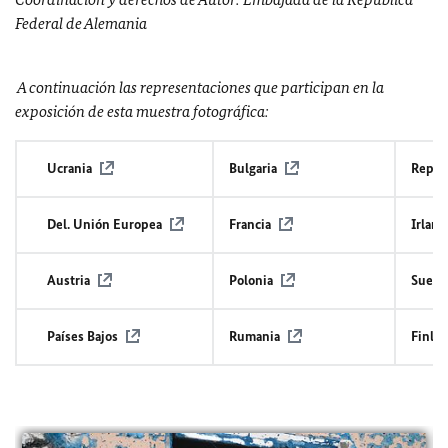
Federal de Alemania
A continuación las representaciones que participan en la
exposición de esta muestra fotográfica:
Ucrania
Bulgaria
Repúb
Del. Unión Europea
Francia
Irland
Austria
Polonia
Sueci
Países Bajos
Rumania
Finlan