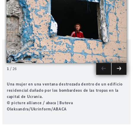
1
/
26
Una mujer en una ventana destrozada dentro de un edificio
U
residencial dañado por los bombardeos de las tropas en la
O
capital de Ucrania.
d
© picture alliance / abaca | Butova
N
Oleksandra/Ukrinform/ABACA
©