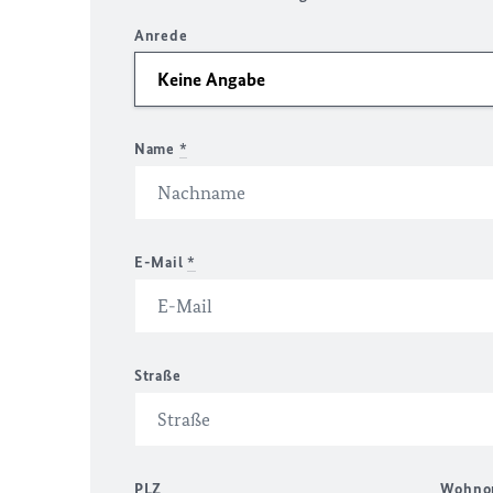
Anrede
Name
*
E-Mail
*
Straße
PLZ
Wohno